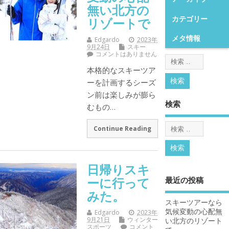
無い北方の
カテゴリー
リゾートで
メタ情報
Edgardo
2023年
9月24日
スキー
コメントはありません
本格的なスキーツア
ーを計画するシーズ
ン前は楽しみが膨ら
検索
むもの…
Continue Reading
日帰りスキ
ーに行って
最近の投稿
みた。
スキーツアーなら
気候変動の心配無
Edgardo
2023年
9月21日
ウィンター
い北方のリゾート
スポーツ
コメント