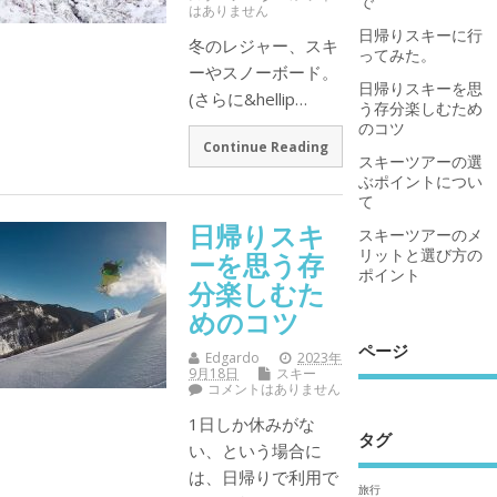
で
はありません
日帰りスキーに行
冬のレジャー、スキ
ってみた。
ーやスノーボード。
日帰りスキーを思
(さらに&hellip…
う存分楽しむため
のコツ
Continue Reading
スキーツアーの選
ぶポイントについ
て
日帰りスキ
スキーツアーのメ
リットと選び方の
ーを思う存
ポイント
分楽しむた
めのコツ
ページ
Edgardo
2023年
9月18日
スキー
コメントはありません
1日しか休みがな
タグ
い、という場合に
は、日帰りで利用で
旅行